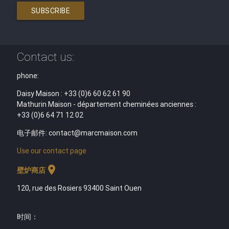
SUBSCRIBE
Contact us:
phone:
Daisy Maison : +33 (0)6 60 62 61 90
Mathurin Maison - département cheminées anciennes :
+33 (0)6 64 71 12 02
电子邮件: contact@marcmaison.com
Use our contact page
location_on
壁炉商店
120, rue des Rosiers 93400 Saint Ouen
时间
：