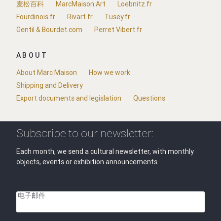
麦松百科
MarcMaison.Art
Loebnitz.fr
Fourdinois.fr
Rivart.fr
Tusey.fr
Gentil & Bourdet.com
Perret Vibert.fr
ABOUT
About Marc Maison
How we work
Shipping and Delivery
Export documents and legislation
Questions
Subscribe to our newsletter:
Each month, we send a cultural newsletter, with monthly
objects, events or exhibition announcements.
电子邮件