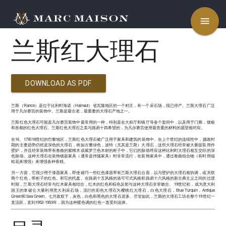
menu
兰斯红大理石
DOWNLOAD AS PDF
Rance
Hainaut
兰斯（
）
是位于比利时海诺（
）省瓦隆地区的一个村庄，有一个采石场，现已停产。兰斯大理石广泛
用于凡尔赛宫的装饰中。
兰斯是最古老，最重要的大理石产地之一。
兰斯红色大理石可能是凡尔赛宫装饰中最常用的一种，特别是在大前厅和镜厅等各个套间中，以及用于门廊，镶板
和首都的红色大理石。兰斯红色大理石之美与
路易十四希
望的，为凡尔赛宫使用最贵重的材料的愿望相对应。
16
17
18
在
、
和
世纪的巴黎地区，
兰斯红色大理石
被广泛用于家具和建筑的装饰中。在上个世纪的连续性中，摄政时
期的主要趋势仍然是深色的大理石，例如古董绿色，波特（尤其是兰斯）大理石，这些大理石经常被大量提取用作
壁炉，并且经常装饰带有卷曲的紫檀木或紫罗兰色木材的柜子中，它们的脉络呼应这种比利时大理石相互交织的深
色脉络。这种大理石在装饰镶嵌家具（通常是伴随家具）时非常流行，在装饰家具中，通过卷曲组合物（有时用端
粒花来增强）来增强各种香精。
另一方面，它很少用于漆器家具，即使碰巧一些红色漆器带有
兰斯大理石台面，以与壁炉的大理石相协调，或关联
两个红色，即柜子的红色。和它的托盘。在路易十五风格的洛可可式风格和路易十六风格的新古典主义之间的过渡
19
时期，兰斯大理石经常与红木家具相结合，红木的红色和棕色反射与这种大理石非常吻合。
世纪初，成为意大利
Blue Turquin
Antique
国王的拿破仑大量利用意大利采石场，流行的彩色大理石为樱桃红大理石，白色大理石，
，
Green
Sea Green
19
和
。七月政权下，灰色，白色和黑色的大理石居多。尽管如此，兰斯的大理石工坊在整个
世纪一
1952-1953
直活跃，直到
年，因为这种暖色调的红色一直受到追捧。