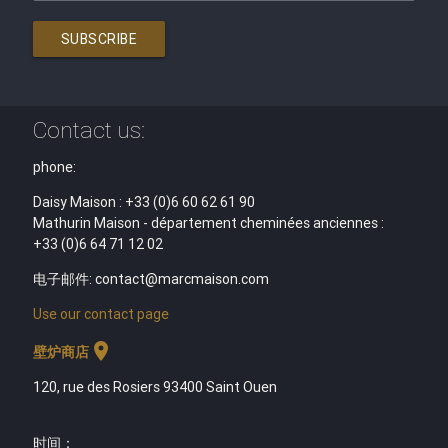
SUBSCRIBE
Contact us:
phone:
Daisy Maison : +33 (0)6 60 62 61 90
Mathurin Maison - département cheminées anciennes :
+33 (0)6 64 71 12 02
电子邮件: contact@marcmaison.com
Use our contact page
location_on
壁炉商店
120, rue des Rosiers 93400 Saint Ouen
时间
：