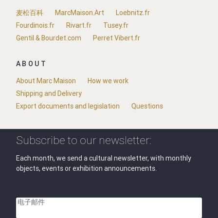
麦松百科
MarcMaison.Art
Loebnitz.fr
Fourdinois.fr
Rivart.fr
Tusey.fr
Gentil & Bourdet.com
Perret Vibert.fr
ABOUT
About Marc Maison
How we work
Shipping and Delivery
Export documents and legislation
Questions
Subscribe to our newsletter:
Each month, we send a cultural newsletter, with monthly
objects, events or exhibition announcements.
电子邮件