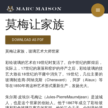
menu
莫梅让家族
DOWNLOAD AS PDF
莫梅让家族，玻璃艺术大师世家
19
彩绘玻璃的艺术在
世纪时复活了。自中世纪的辉煌后，
17
实际上，
世纪的衰落和窑炉的停产之后，彩绘玻璃的技
18
19
艺大致在
世纪的平庸中消失了。
世纪，几位主要的
-
Cheravard
Alaux
玻璃制造商
阿纳克斯（
），阿罗（
）等
1850
等在
年将这种艺术形式重新生产，发扬光大。
·
·
Jules-PierreMauméjean
朱尔斯
皮埃尔
毛梅让（
）是波城
1867
人，也是这个世家的创始人。他于
年成立了彩绘玻
璃和彩色玻璃马赛克的车间。他的三个儿子，分别是约瑟