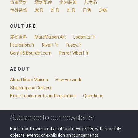
古董壁炉
壁炉配件
室内装饰
艺术品
室外装饰
家具
灯具
灯具
已售
定购
CULTURE
麦松百科
MarcMaison.Art
Loebnitz.fr
Fourdinois.fr
Rivart.fr
Tusey.fr
Gentil & Bourdet.com
Perret Vibert.fr
ABOUT
About Marc Maison
How we work
Shipping and Delivery
Export documents and legislation
Questions
Subscribe to our newsletter:
Each month, we send a cultural newsletter, with monthly
objects, events or exhibition announcements.