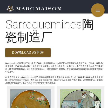
menu
Sarreguemines陶
瓷制造厂
DOWNLOAD AS PDF
Sarreguemines
1790
1799
·
陶瓷制造厂虽始建于
年，但是该地区自十六世纪开始便是陶瓷的主要生产地。
年，保罗
乌
Paul Utzschneider
兹施奈德（
）成为该公司的董事，此后开始了提升。
从那时起，工厂开发并多元化生产精美瓷
Majolica
Sarreguemines
器，陶瓷和珐琅装饰砖。
该公司因其
（一种彩绘陶器）而闻名，并使
成为欧洲最重要的陶瓷
中心之一。
Sarreguemines
1830
1840
在装饰艺术领域，
的艺术定位始终遵循最先锋派的风格和时尚。
在
年至
年的浪漫主义时
1860
1900
1880
期，有强烈的东方主义风格。
而在
年至
年之间，日本主义风格得到了广泛的体现。从
年开始，随着海
上度假胜地的流行，该公司开发了一系列与海洋有关的主题。