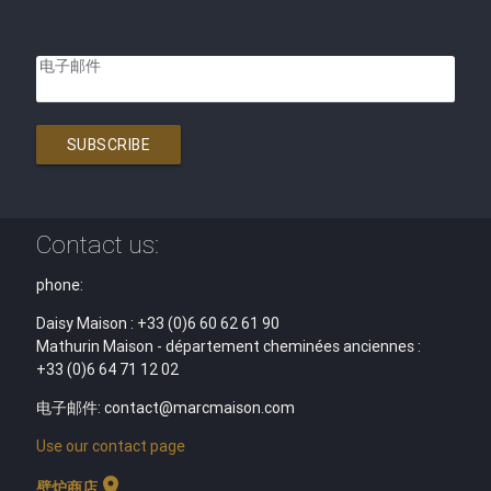
电子邮件
SUBSCRIBE
Contact us:
phone:
Daisy Maison : +33 (0)6 60 62 61 90
Mathurin Maison - département cheminées anciennes :
+33 (0)6 64 71 12 02
电子邮件: contact@marcmaison.com
Use our contact page
location_on
壁炉商店